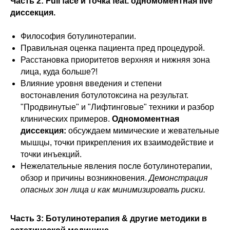
Часть 2: Full face и точка feat. одномоментная live
диссекция.
Философия ботулинотерапии.
Правильная оценка пациента пред процедурой.
Расстановка приоритетов верхняя и нижняя зона
лица, куда больше?!
Влияние уровня введения и степени
востонавления ботулотоксина на результат.
"Продвинутые" и "Лифтинговые" техники и разбор
клинических примеров.
Одномоментная
диссекция:
обсуждаем мимические и жевательные
мышцы, точки прикрепления их взаимодействие и
точки инъекций.
Нежелательные явления после ботулинотерапии,
обзор и причины возникновения.
Демонстрация
опасных зон лица и как минимизировать риски.
Часть 3: Ботулинотерапия & другие методики в