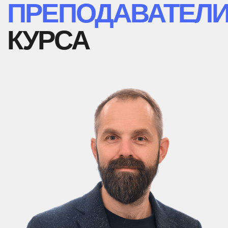
ГАЙВОРОНСКИЙ
Иван Васильевич
д.м.н., профессор, заведующий кафедрой
нормальной анатомии и академик Военно-
медицинской академии имени С. М. Кирова,
заслуженный работник высшей школы Российской
Федерации, дважды лауреат премии Правительства
РФ в области образования, заведующий кафедрой
морфологии медицинского факультета СПБГУ,
заведующий кафедрой морфологии с курсом
гистологии, цитологии и эмбриологии ИМО ФГБУ