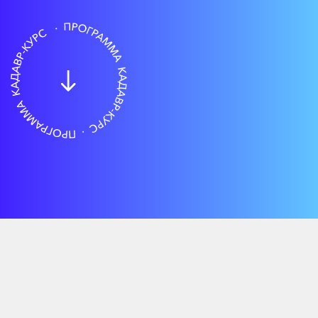
БАСОС
Александр Сергеевич
к.м.н., акушер-гинеколог, ведущий специалист в
области эндоскопической гинекологии,
выполнивший тысячи лапароскопических
гистерэктомий, автор методических указаний по
лапароскопической гистерэктомии, руководитель
направления оперативной гинекологии крупного
федерального центра, более 10 лет занимается
обучением молодых хирургов