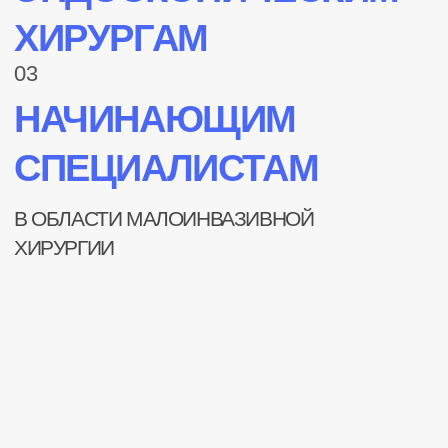
Курс строится по логике курсов AAGL / IRCAD /
Masterclass in Endometriosis (EEL): от
диагностического мышления — через понимание
анатомии — к сложнымоперациям на кишке
и мочеточнике.
ПРОГРАММА