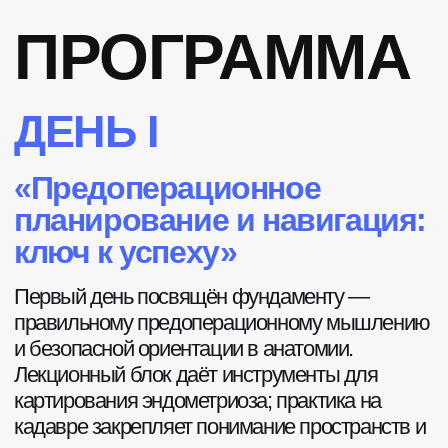
«Особенности операций
при эндометриозе»
Утро — интерактивный разбор сценариев,
затем сразу кадавр.
КОФЕ
08:00
ИНТЕРАКТИВ «РАЗБОР КЛИНИЧЕСКИХ
СЦЕНАРИЕВ»
Клинические случаи с эндометриозом —
аудитория обсуждает диагностику и тактику
08:30
ТРАНСФЕР
В КАДАВР-ЛАБОРАТОРИЮ