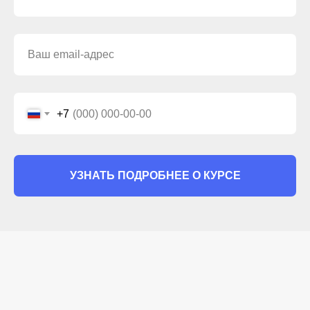
«ДИССЕКЦИЯ И НАВИГАЦИЯ
ТАЗОВЫХ ПРОСТРАНСТВ»
Вхождение в брюшную полость — hands-on
Параректальная и пресакральная диссекция
Крестцово-маточные связки: анатомия и
иссечение инфильтрата
Нейросберегающая диссекция: n.
hypogastricus + тазовое сплетение
Выделение мочеточника — медиальный и
+7
латеральный доступы, как делать это
безопасно
Паравезикальное пространство, мобилизация
мочевого пузыря
УЗНАТЬ ПОДРОБНЕЕ О КУРСЕ
ДЕНЬ II