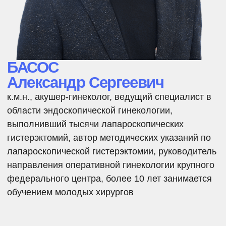
«НМИЦ им. В.А. Алмазова»