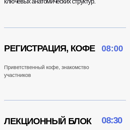
БАЗОВЫЙ ТРЕК: «ОСНОВНЫЕ
НАВЫКИ ХИРУРГИИ ЭНДОМЕТРИОЗА»
Работа двумя руками — базовая координация
на реальном препарате
Работа инструментами, ножницами,
энергиями- диссекция, тракция, сложные
манипуляции
Захват, ориентация, перехват иглы,
интракорпоральный узел, отработка шитья
Отработка биполярной коагуляции
поверхностных очагов эндометриоза,
иссечение брюшины, локальная и тотальная
перитонэктомия
Работа с яичником, ушивание яичника.
Гидродиссекция и протокол защиты
мочеточника
ЭКСПЕРТНЫЙ ТРЕК: «РЕЗЕКЦИЯ,
РЕКОНСТРУКЦИЯ И ОСЛОЖНЕНИЯ»
Шов мочеточника, анастомоз конец-в- конец с