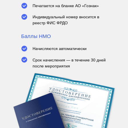
Печатается на бланке АО «Гознак»
Индивидуальный номер вносится в
реестр ФИС ФРДО
Баллы НМО
Начисляются автоматически
Срок начисления — в течение 30 дней
ПРОГРАММА
после мероприятия
ДЕНЬ I
«Предоперационное
планирование и навигация:
ключ к успеху»
Первый день посвящён фундаменту —
правильному предоперационному мышлению
и безопасной ориентации в анатомии.