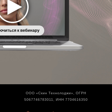
ючиться к вебинару
ООО «Скин Технолоджи», ОГРН
5067746783011, ИНН 7704616350